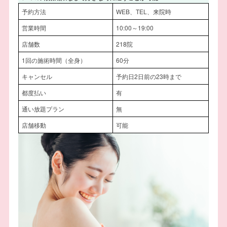
予約方法
WEB、TEL、来院時
営業時間
10:00～19:00
店舗数
218院
1回の施術時間（全身）
60分
キャンセル
予約日2日前の23時まで
都度払い
有
通い放題プラン
無
店舗移動
可能