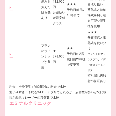
痛みを
112,000
★★★
器取り扱い
抑えた
円
予約日前日の
蓄熱式と熱破
脱毛機
分割払い
18時まで
壊式を切り替
あり
が最安値
え可能な脱毛
クラス
機を使用
★★★
熱破壊式と蓄
熱式を使い分
プラン
★★
け
のライ
★
予約日の2営
ジェントルマッ
ンナッ
378,000
業日前20時ま
クスプロ、メデ
プが豊
円
で変更可
ィオスターモノ
富
リス
打ち漏れ再照
射の保証あり
料金：全身脱毛＋VIO5回分の料金で比較
通いやすさ：予約をWEB・アプリでとれるか、店舗数が多いかで比較
脱毛効果：レーザーの種類数で比較
エミナルクリニック