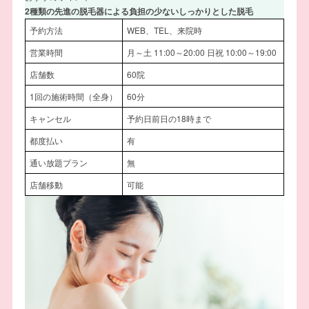
2種類の先進の脱毛器による負担の少ないしっかりとした脱毛
予約方法
WEB、TEL、来院時
営業時間
月～土 11:00～20:00 日祝 10:00～19:00
店舗数
60院
1回の施術時間（全身）
60分
キャンセル
予約日前日の18時まで
都度払い
有
通い放題プラン
無
店舗移動
可能