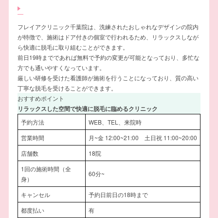
フレイアクリニック千葉院は、洗練されたおしゃれなデザインの院内
が特徴で、施術はドア付きの個室で行われるため、リラックスしなが
ら快適に脱毛に取り組むことができます。
前日19時までであれば無料で予約の変更が可能となっており、多忙な
方でも通いやすくなっています。
厳しい研修を受けた看護師が施術を行うことになっており、質の高い
丁寧な脱毛を受けることができます。
おすすめポイント
リラックスした空間で快適に脱毛に臨めるクリニック
予約方法
WEB、TEL、来院時
営業時間
月~金 12:00~21:00 土日祝 11:00~20:00
店舗数
18院
1回の施術時間（全
60分~
身）
キャンセル
予約日前日の18時まで
都度払い
有