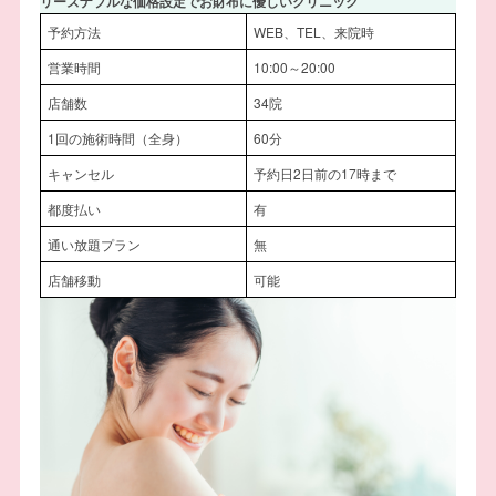
リーズナブルな価格設定でお財布に優しいクリニック
予約方法
WEB、TEL、来院時
営業時間
10:00～20:00
店舗数
34院
1回の施術時間（全身）
60分
キャンセル
予約日2日前の17時まで
都度払い
有
通い放題プラン
無
店舗移動
可能