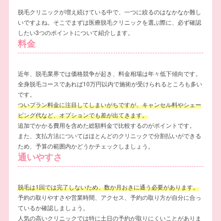
脱毛クリニックが増え続けている中で、一つに絞るのはなかなか難し
いですよね。そこで
まずは医療脱毛クリニックを選ぶ際に、必ず確認
したい3つのポイントについて紹介します。
料金
近年、脱毛業界では価格競争が起き、料金相場は年々低下傾向です。
全身脱毛コースであれば10万円以内で施術が受けられるところも多い
です。
ついプラン料金に注目してしまいがちですが、キャンセル料やシェー
ビング代など、オプションでも差が出てきます。
追加でかかる費用を含めた総額料金で比較するのがポイントです。
また、支払方法についてはほとんどのクリニックで分割払いができる
ため、予算の範囲内かどうかチェックしましょう。
通いやすさ
脱毛は1回では完了しないため、数か月おきに通う必要があります。
予約の取りやすさや営業時間、アクセス、予約の取り方が自分に合っ
ているか確認しましょう。
人気の高いクリニックでは特に土日の予約が取りにくいことがありま