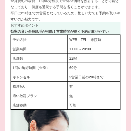
全身脱毛の場合、1回90分程度で全身28個所を照射することが可能と
なっており、何度も通院する手間を省くことができます。
平日は21時までの営業となっているため、忙しい方でも予約を取りや
すいのが魅力です。
おすすめポイント
効率の良い全身脱毛が可能！営業時間が長く予約が取りやすい
予約方法
WEB、TEL、来院時
営業時間
11:00～20:00
店舗数
22院
1回の施術時間（全身）
60分
キャンセル
2営業日前の20時まで
都度払い
有
通い放題プラン
無
店舗移動
可能