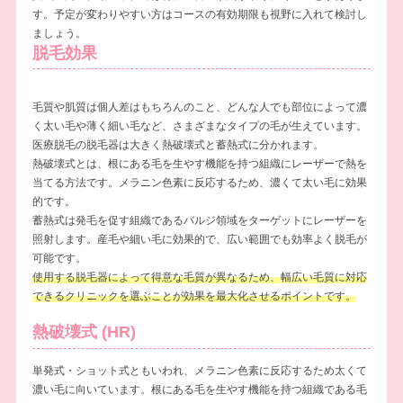
す。予定が変わりやすい方はコースの有効期限も視野に入れて検討し
ましょう。
脱毛効果
毛質や肌質は個人差はもちろんのこと、どんな人でも部位によって濃
く太い毛や薄く細い毛など、さまざまなタイプの毛が生えています。
医療脱毛の脱毛器は大きく熱破壊式と蓄熱式に分かれます。
熱破壊式とは、根にある毛を生やす機能を持つ組織にレーザーで熱を
当てる方法です。メラニン色素に反応するため、濃くて太い毛に効果
的です。
蓄熱式は発毛を促す組織であるバルジ領域をターゲットにレーザーを
照射します。産毛や細い毛に効果的で、広い範囲でも効率よく脱毛が
可能です。
使用する脱毛器によって得意な毛質が異なるため、幅広い毛質に対応
できるクリニックを選ぶことが効果を最大化させるポイントです。
熱破壊式
(HR)
単発式・ショット式ともいわれ、メラニン色素に反応するため太くて
濃い毛に向いています。根にある毛を生やす機能を持つ組織である毛