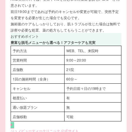
意されています。
前日19:00までであれば予約のキャンセルや変更が可能で、突然予定
を変更する必要が生じた場合でも安心です。
施術後のケアもしっかりしており、肌トラブルが生じた場合は無料で
診察や必要な処置、薬の処方もしてもらうことができます。
おすすめポイント
豊富な脱毛メニューから選べる！アフターケアも充実
予約方法
WEB、TEL、来院時
営業時間
9:00～20:00
店舗数
21院
1回の施術時間（全身）
60分～
キャンセル
予約日前々日の19時まで
都度払い
有
通い放題プラン
無
店舗移動
可能
ジュノビューティークリニック 公式サイト