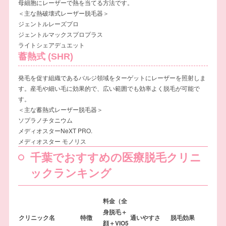
母細胞にレーザーで熱を当てる方法です。
＜主な熱破壊式レーザー脱毛器＞
ジェントルレーズプロ
ジェントルマックスプロプラス
ライトシェアデュエット
蓄熱式
(SHR)
発毛を促す組織であるバルジ領域をターゲットにレーザーを照射しま
す。産毛や細い毛に効果的で、広い範囲でも効率よく脱毛が可能で
す。
＜主な蓄熱式レーザー脱毛器＞
ソプラノチタニウム
メディオスターNeXT PRO.
メディオスター モノリス
千葉でおすすめの医療脱毛クリニ
ックランキング
料金（全
身脱毛＋
クリニック名
特徴
通いやすさ
脱毛効果
顔＋VIO5