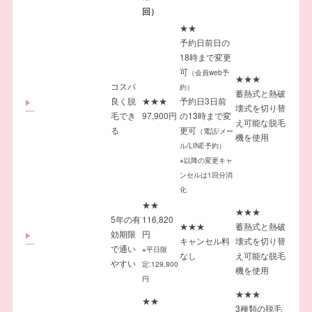
回）
★★
予約日前日の
18時まで変更
可
（会員web予
★★★
コスパ
約）
蓄熱式と熱破
良く脱
★★★
予約日3日前
壊式を切り替
毛でき
97,900円
の13時まで変
え可能な脱毛
る
更可
（電話/メー
機を使用
ル/LINE予約）
※以降の変更キャ
ンセルは1回分消
化
★★
★★★
5年の有
116,820
★★★
蓄熱式と熱破
効期限
円
キャンセル料
壊式を切り替
で通い
※平日限
なし
え可能な脱毛
やすい
定:129,800
機を使用
円
★★★
★★
3種類の脱毛