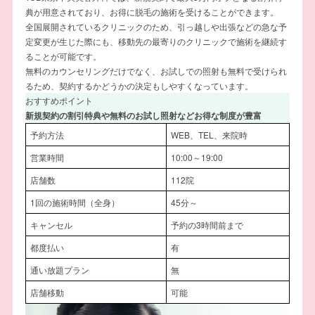
典が用意されており、お得に脱毛の施術を受けることができます。
全国展開されているクリニックのため、引っ越しや出張などの急な予
定変更が生じた際にも、移動先の最寄りのクリニックで施術を継続す
ることが可能です。
無料のカウンセリングだけでなく、お試しでの照射も無料で受けられ
るため、契約するかどうかの決定もしやすくなっています。
おすすめポイント
新規契約の割引特典や無料のお試し照射などお得な制度が豊富
予約方法
WEB、TEL、来院時
営業時間
10:00～19:00
店舗数
112院
1回の施術時間（全身）
45分～
キャンセル
予約の3時間前まで
都度払い
有
通い放題プラン
無
店舗移動
可能