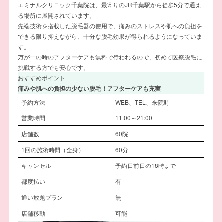
エミナルクリニック千葉院は、最寄りのJR千葉駅から徒歩5分で通え
る場所に展開されています。
先端技術を搭載した脱毛器の使用で、痛みのストレスや肌への負担を
できる限り抑えながら、十分な脱毛効果が得られるようになっていま
す。
万が一の時のアフターケアも無料で行われるので、初めて医療脱毛に
挑戦する方でも安心です。
おすすめポイント
痛みや肌への負担の少ない脱毛！アフターケアも充実
予約方法
WEB、TEL、来院時
営業時間
11:00～21:00
店舗数
60院
1回の施術時間（全身）
60分
キャンセル
予約日前日の18時まで
都度払い
有
通い放題プラン
無
店舗移動
可能