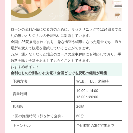
ローンの金利が気になる方のために、リゼクリニックでは24回まで金
利の無いオリジナルの分割払いに対応しています。
全国に26院展開されており、急な出張や転勤になった場合でも、通う
場所を変えて脱毛を継続していくことができます。
万が一通えなくなった場合のコースの途中解約にも対応しており、手
数料を除く全額を返金してもらうこともできます。
おすすめポイント
金利なしの分割払いに対応！全国どこでも脱毛の継続が可能
予約方法
WEB、TEL、来院時
10:00～14:00
営業時間
15:00〜20:00
店舗数
26院
1回の施術時間（顔を除く全身）
60分
キャンセル
予約時間の3時間前まで