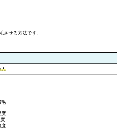
減毛させる方法です。
の人
減毛
程度
程度
程度