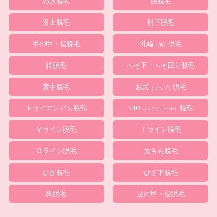
わき脱毛
腕脱毛
肘上脱毛
肘下脱毛
手の甲・指脱毛
乳輪
脱毛
（胸）
腰脱毛
へそ下・へそ回り脱毛
背中脱毛
お尻
脱毛
（ヒップ）
トライアングル脱毛
VIO
脱毛
（ハイジニーナ）
Ｖライン脱毛
Ｉライン脱毛
Ｏライン脱毛
太もも脱毛
ひざ脱毛
ひざ下脱毛
脚脱毛
足の甲・指脱毛