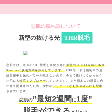
恋肌の脱毛器について
が可能
THR脱毛
新型の抜ける光
か
！
恋肌では、従来のSHR脱毛を進化させた
新型のTHR (Thermo Heat
設定し
Remover )脱毛方式を採用しています。
THRモードは施術中の連
位によ
続照射中も光のパワーが衰えないので、今まで抜けにくかったう
ぶ毛にも
幅広くアプローチ
していきます。 また日本人の肌質に合
わせて開発されたため、女性の
デリケートなお肌や痛みにも配慮
されています。
”最短2週間
1度”
恋肌の
に
脱毛ができる