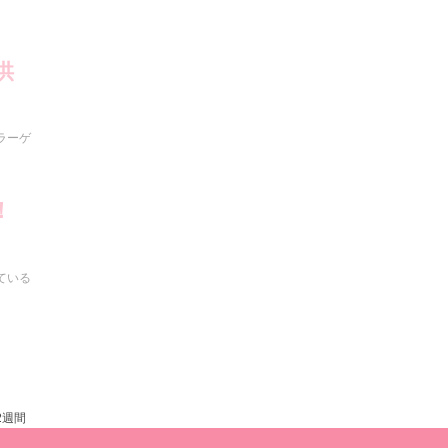
供
ラーゲ
！
ている
2週間