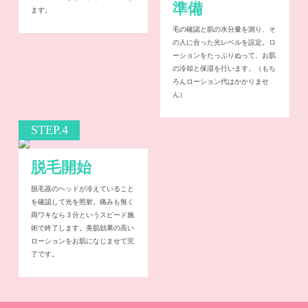
準備
ます。
毛の確認と肌の水分量を測り、そ
の人に合った光レベルを設定。ロ
ーションをたっぷりぬって、お肌
の冷却と保湿を行います。
（もち
ろんローション代はかかりませ
ん）
STEP.4
脱毛開始
脱毛器のヘッドが冷えていること
を確認して光を照射。痛みも無く
両ワキなら３分というスピード施
術で終了します。美肌効果の高い
ローションをお肌になじませて完
了です。