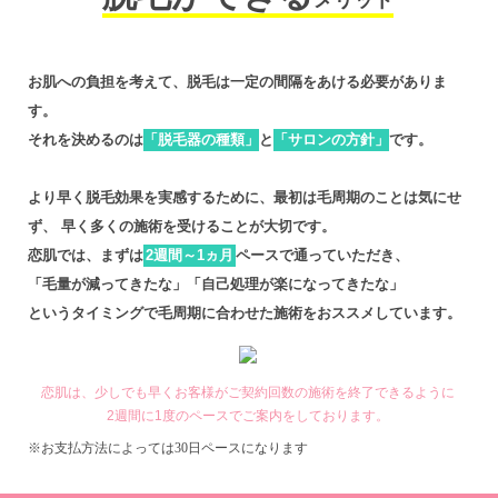
メリット
お肌への負担を考えて、脱毛は一定の間隔をあける必要がありま
タッフ
す。
それを決めるのは
「脱毛器の種類」
と
「サロンの方針」
です。
！
より早く脱毛効果を実感するために、最初は毛周期のことは気にせ
ず、
早く多くの施術を受けることが大切です。
の医療
恋肌では、まずは
2週間～1ヵ月
ペースで通っていただき、
「毛量が減ってきたな」「自己処理が楽になってきたな」
というタイミングで毛周期に合わせた施術をおススメしています。
恋肌は、少しでも早くお客様がご契約回数の施術を終了できるように
2週間に1度のペースでご案内をしております。
※お支払方法によっては30日ペースになります