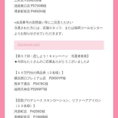
池袋東口店 P5700IB様
博多駅前店 P4662H様
※会員番号の見間違い等にご注意ください
当選された方には、店舗スタッフ、または福岡コールセンター
よりお知らせさせていただきます。
2023年4月16日
【第５７回・恋しよう！キャンペーン 当選者発表】
★今回もたくさんのご応募ありがとうございました♪
【１０万円分の商品券（２名様）】
横浜西口プレミアム店 P2600YP様
熊本下通店 P5478C様
福岡天神店 P2269FT様
【恋肌プロデュース スキンローション、リファ ヘアアイロン
（１０名様）】
河原町店 P4256D様
香椎駅前店 P1966B様