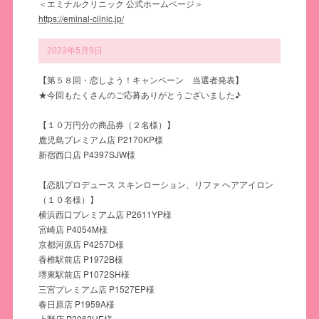
＜エミナルクリニック 公式ホームページ＞
https://eminal-clinic.jp/
2023年5月9日
【第５８回・恋しよう！キャンペーン 当選者発表】
★今回もたくさんのご応募ありがとうございました♪
【１０万円分の商品券（２名様）】
鹿児島プレミアム店 P2170KP様
新宿西口店 P4397SJW様
【恋肌プロデュース スキンローション、リファ ヘアアイロン
（１０名様）】
横浜西口プレミアム店 P2611YP様
宮崎店 P4054M様
京都河原店 P4257D様
香椎駅前店 P1972B様
堺東駅前店 P1072SH様
三宮プレミアム店 P1527EP様
春日原店 P1959A様
上野店 P2062UE様