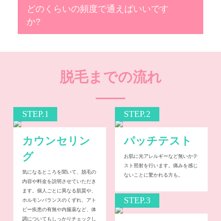
どのくらいの頻度で通えばいいです
か?
脱毛までの流れ
STEP.1
STEP.2
カウンセリン
パッチテスト
グ
お肌に光アレルギーなど無いかテ
スト照射を行います。痛みを感じ
気になるところを聞いて、脱毛の
ないことに驚かれる方も。
内容や料金を説明させていただき
ます。個人ごとに異なる肌質や、
STEP.3
ホルモンバランスのくずれ、アト
ピー疾患の有無や内服薬など、体
調についてもしっかりチェックし