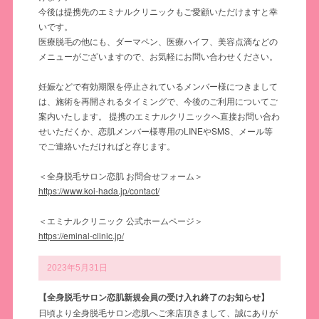
今後は提携先のエミナルクリニックもご愛顧いただけますと幸
いです。
医療脱毛の他にも、ダーマペン、医療ハイフ、美容点滴などの
メニューがございますので、お気軽にお問い合わせください。
妊娠などで有効期限を停止されているメンバー様につきまして
は、施術を再開されるタイミングで、今後のご利用についてご
案内いたします。 提携のエミナルクリニックへ直接お問い合わ
せいただくか、恋肌メンバー様専用のLINEやSMS、メール等
でご連絡いただければと存じます。
＜全身脱毛サロン恋肌 お問合せフォーム＞
https://www.koi-hada.jp/contact/
＜エミナルクリニック 公式ホームページ＞
https://eminal-clinic.jp/
2023年5月31日
【全身脱毛サロン恋肌新規会員の受け入れ終了のお知らせ】
日頃より全身脱毛サロン恋肌へご来店頂きまして、誠にありが