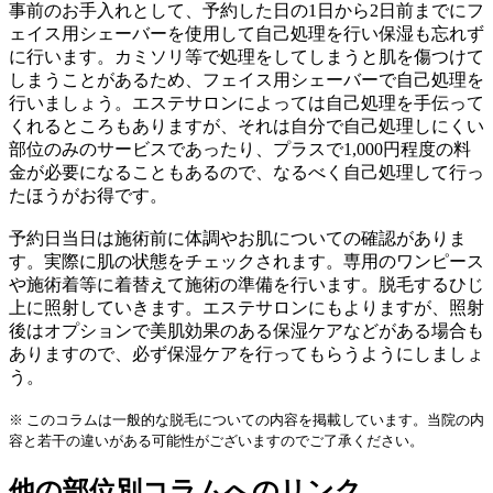
事前のお手入れとして、予約した日の1日から2日前までにフ
ェイス用シェーバーを使用して自己処理を行い保湿も忘れず
に行います。カミソリ等で処理をしてしまうと肌を傷つけて
しまうことがあるため、フェイス用シェーバーで自己処理を
行いましょう。エステサロンによっては自己処理を手伝って
くれるところもありますが、それは自分で自己処理しにくい
部位のみのサービスであったり、プラスで1,000円程度の料
金が必要になることもあるので、なるべく自己処理して行っ
たほうがお得です。
予約日当日は施術前に体調やお肌についての確認がありま
す。実際に肌の状態をチェックされます。専用のワンピース
や施術着等に着替えて施術の準備を行います。脱毛するひじ
上に照射していきます。エステサロンにもよりますが、照射
後はオプションで美肌効果のある保湿ケアなどがある場合も
ありますので、必ず保湿ケアを行ってもらうようにしましょ
う。
※ このコラムは一般的な脱毛についての内容を掲載しています。当院の内
容と若干の違いがある可能性がございますのでご了承ください。
他の部位別コラムへのリンク