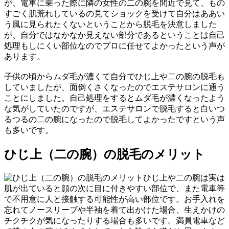
が、電車に乗った際に隣の女性の二の腕を間近で見て、もの
すごく肌荒れしているの見てショックを受けて自分はああい
う風に見られたくないということから脱毛を決意しました
が、自分ではなかなか見えない部分であるということは自己
処理もしにくい部位なのでプロに任せてよかったという声が
あります。
子供の頃からムダ毛が濃くて自分でひじ上や二の腕の脱毛も
していましたが、面倒くさくなったのでエステサロンに通う
ことにしました。自己処理をするとムダ毛が濃くなったよう
な気がしていたのですが、エステサロンで脱毛すると白いつ
るつるの二の腕になったので脱毛してよかったですという声
も多いです。
ひじ上（二の腕）の脱毛のメリット
ひじ上や二の腕は実は
肌が出ていると顔の次に目に付きやすい部位で、また電車等
で不用意に人と接触する可能性が高い部位です。お手入れを
忘れてノースリーブや半袖を着て出かけた場合、生えかけの
チクチクが気になったりする場合も多いです。満員電車など