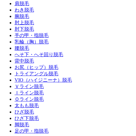
肩脱毛
わき脱毛
腕脱毛
肘上脱毛
肘下脱毛
手の甲・指脱毛
乳輪
（胸）
脱毛
腰脱毛
へそ下・へそ回り脱毛
背中脱毛
お尻
（ヒップ）
脱毛
トライアングル脱毛
VIO
（ハイジニーナ）
脱毛
Ｖライン脱毛
Ｉライン脱毛
Ｏライン脱毛
太もも脱毛
ひざ脱毛
ひざ下脱毛
脚脱毛
足の甲・指脱毛