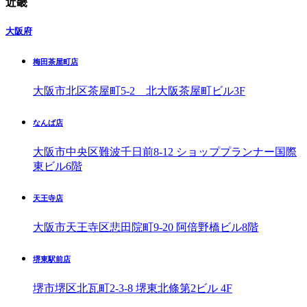
近畿
大阪府
梅田茶屋町店
大阪市北区茶屋町5-2 北大阪茶屋町ビル3F
なんば店
大阪市中央区難波千日前8-12 ショッププランナー国際
東ビル6階
天王寺店
大阪市天王寺区悲田院町9-20 阿倍野橋ビル8階
堺東駅前店
堺市堺区北瓦町2-3-8 堺東北條第2ビル 4F