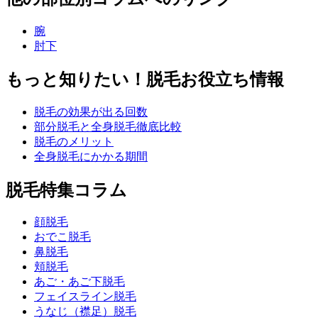
腕
肘下
もっと知りたい！脱毛お役立ち情報
脱毛の効果が出る回数
部分脱毛と全身脱毛徹底比較
脱毛のメリット
全身脱毛にかかる期間
脱毛特集コラム
顔脱毛
おでこ脱毛
鼻脱毛
頬脱毛
あご・あご下脱毛
フェイスライン脱毛
うなじ
（襟足）
脱毛